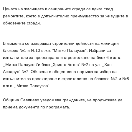
Цената на жилищата в санираните сгради се вдига след
ремонтите, което е допълнително преимущество за живущите в
обновените сгради.
В момента се извършват строителни дейности на жилищни
блокове №1 и №10 в ж.к. “Митко Палаузов“. Избрани са
изпълнители за проектиране и строителство на блок 6 в ж. к.
,,Митко Палаузов“и блок „Христо Ботев“ №2 на ул. ,,Хан
Аспарух“ №7. Обявена е обществена поръчка за избор на
изпълнител за проектиране и строителство на блокове №2 и №8
в ж.к. ,,Митко Палаузов“.
Община Севлиево уведомява гражданите, че продължава да
приема документи по програмата.