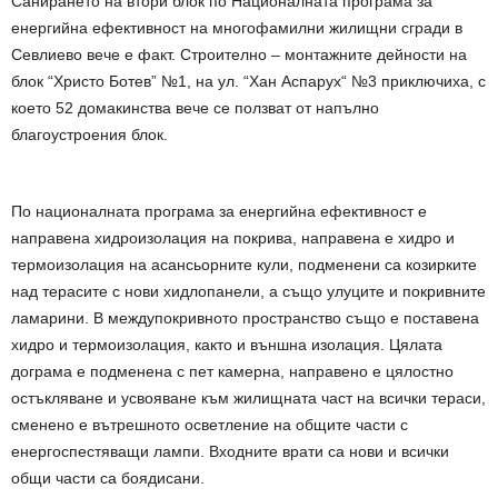
Санирането на втори блок по Националната програма за
енергийна ефективност на многофамилни жилищни сгради в
Севлиево вече е факт. Строително – монтажните дейности на
блок “Христо Ботев” №1, на ул. “Хан Аспарух“ №3 приключиха, с
което 52 домакинства вече се ползват от напълно
благоустроения блок.
По националната програма за енергийна ефективност е
направена хидроизолация на
покрива, направена е хидро и
термоизолация на асансьорните кули, подменени са козирките
над терасите с нови хидлопанели, а също улуците и покривните
ламарини. В междупокривното пространство също е поставена
хидро и термоизолация, както и външна изолация. Цялата
дограма е подменена с пет камерна, направено е цялостно
остъкляване и усвояване към жилищната част на всички тераси,
сменено е вътрешното осветление на общите части с
енергоспестяващи лампи. Входните врати са нови и всички
общи части са боядисани.