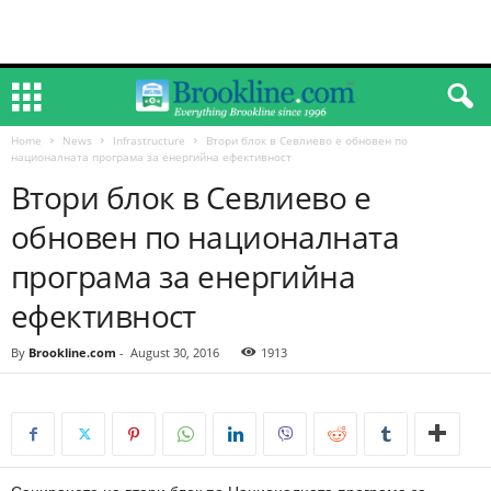
Home
News
Infrastructure
Втори блок в Севлиево е обновен по
националната програма за енергийна ефективност
Втори блок в Севлиево е
обновен по националната
програма за енергийна
ефективност
By
Brookline.com
-
August 30, 2016
1913