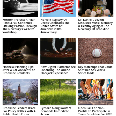
Former Professor, Pilar
Norfolk Registry Of
Dr. Daniel J. Levitin
Rotella, 93, Continues
Deeds Celebrates The
Discusses Music, Memory
Lifelong Passion Through
United States Of
& Healthy Aging At The
The Newbury’s Writers’
America’s 250th
Newbury Of Brookline
Workshop
Anniversary
Financial Planning Tips
How Digital Platforms Are
Key Matchups That Could
After A Car Accident For
Enhancing The Online
Shift Red Sox World
Brookline Residents
Blackjack Experience
Series Odds
Brookline Leaders Brace
Eyesore Along Route 9
Open Call For Non-
For Policy Battles With A
Demands Immediate
Profits To Participate In
Public Health Focus
Action
Team Brookline For 2026